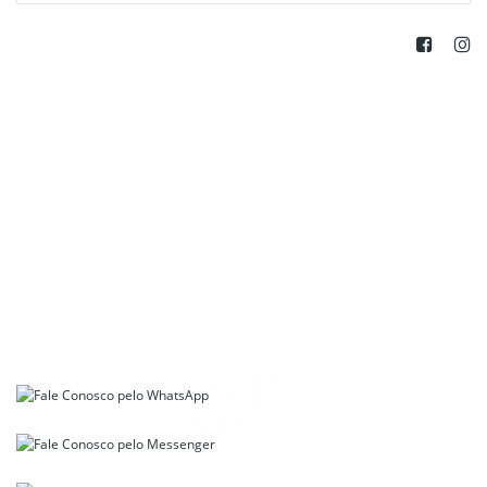
Fale conosco
Revenda : (41) 3076.3884
Varejo : (41) 3044.3884
Whatsapp: (41) 9 9911.0046
Horários de Atendimento:
Seg. a sexta, 08:00 às 18:00
Todos os direitos reservados | Líder Papel de Parede © 2026